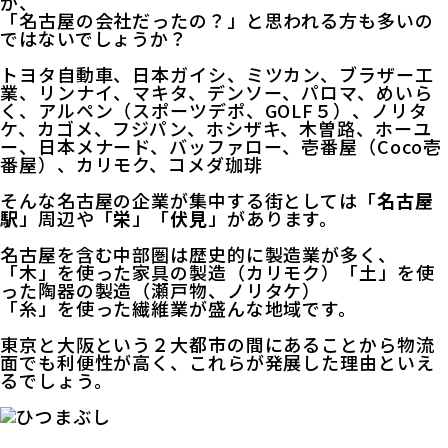
が、
「名古屋の会社だったの？」と思われる方も多いの
ではないでしょうか？
トヨタ自動車、日本ガイシ、ミツカン、ブラザー工
業、リンナイ、マキタ、デンソー、パロマ、めいら
く、アルペン（スポーツデポ、GOLF５）、ノリタ
ケ、カゴメ、フジパン、ホシザキ、木曽路、ホーユ
ー、日本メナード、バッファロー、壱番屋（Coco壱
番屋）、カリモク、コメダ珈琲
そんな名古屋の企業が集中する街としては「
名古屋
駅
」周辺や「
栄
」「
伏見
」があります。
名古屋を含む中部圏は歴史的に製造業が多く、
「木」を使った家具の製造（カリモク）「土」を使
った陶器の製造（瀬戸物、ノリタケ）
「糸」を使った繊維業が盛んな地域です。
東京と大阪という２大都市の間にあることから物流
面でも利便性が高く、これらが発展した理由といえ
るでしょう。