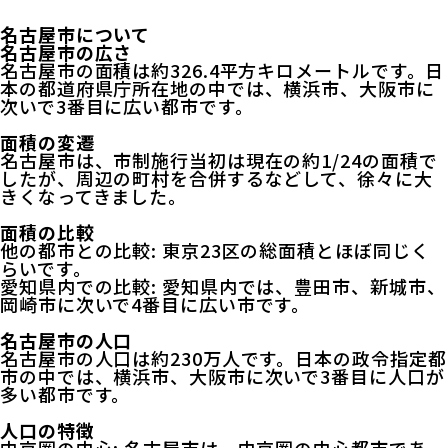
名古屋市について
名古屋市の広さ
名古屋市の面積は約326.4平方キロメートルです。日
本の都道府県庁所在地の中では、横浜市、大阪市に
次いで3番目に広い都市です。
面積の変遷
名古屋市は、市制施行当初は現在の約1/24の面積で
したが、周辺の町村を合併するなどして、徐々に大
きくなってきました。
面積の比較
他の都市との比較: 東京23区の総面積とほぼ同じく
らいです。
愛知県内での比較: 愛知県内では、豊田市、新城市、
岡崎市に次いで4番目に広い市です。
名古屋市の人口
名古屋市の人口は約230万人です。日本の政令指定都
市の中では、横浜市、大阪市に次いで3番目に人口が
多い都市です。
人口の特徴