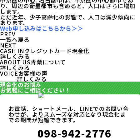
中京圏の中心: 名古屋市は、中京圏の中心都市であ
り、周辺の衛星都市も含めると、人口はさらに増加
します。
ただ近年、少子高齢化の影響で、人口は減少傾向に
あります。
Web申し込みはこちらから＞＞
PREV
一覧へ戻る
NEXT
CASH IN
クレジットカード現金化
詳しくみる
ABOUT US
青葉について
詳しくみる
VOICE
お客様の声
詳しくみる
現金化のお悩み
お気軽にご相談ください！
お電話、ショートメール、LINEでのお問い合
わせが、よりスムーズな対応となり現金化ま
での期間が短縮できます。
098-942-2776