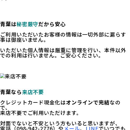
青葉は
秘密厳守
だから安心
ご利用いただいたお客様の情報は一切外部に漏らす
事は御座いません。
いただいた個人情報は厳重に管理を行い、本件以外
での利用は行いません。ご安心ください。
青葉なら
来店不要
クレジットカード現金化は
オンラインで完結
なの
で、
来店不要でご利用いただけます。
対面でないと不安という方もいると思いますが、
電話（
098-942-2776
）や
メール
、
LINE
でいつでも