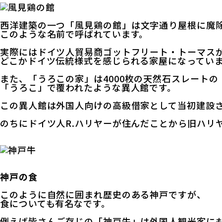
西洋建築の一つ「
風見鶏の館
」は文字通り屋根に魔
このような名前で呼ばれています。
実際にはドイツ人貿易商ゴットフリート・トーマス
どこかドイツ伝統様式を感じられる家屋になってい
また、「
うろこの家
」は4000枚の天然石スレートの
「うろこ」で覆われたような異人館です。
この異人館は外国人向けの高級借家として当初建設
のちにドイツ人R.ハリヤーが住んだことから旧ハリ
神戸の食
このように自然に囲まれ歴史のある神戸ですが、
食についても有名なです。
例えば皆さんご存じの「神戸牛」は外国人観光客に