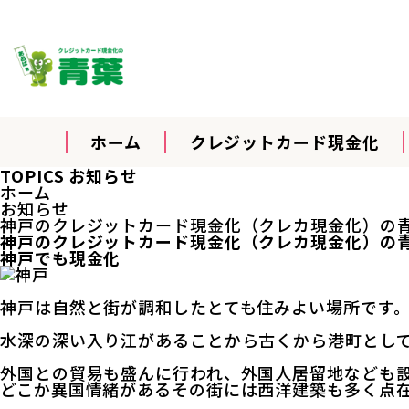
ホーム
クレジットカード現金化
TOPICS
お知らせ
ホーム
お知らせ
神戸のクレジットカード現金化（クレカ現金化）の
神戸のクレジットカード現金化（クレカ現金化）の
神戸でも現金化
神戸は自然と街が調和したとても住みよい場所です
水深の深い入り江があることから古くから港町とし
外国との貿易も盛んに行われ、外国人居留地なども
どこか異国情緒があるその街には西洋建築も多く点